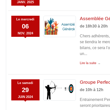
JANV.
2025
Assemblée Gé
Le
mercredi
06
de 18h30 à 20h
NOV.
2024
Chers adhérents,
se tiendra le mer
bilans, ce sera l
un...
Lire la suite
Groupe Perfec
Le
samedi
29
de 10h à 12h
JUIN
2024
Entrainement Perf
seront prioritair