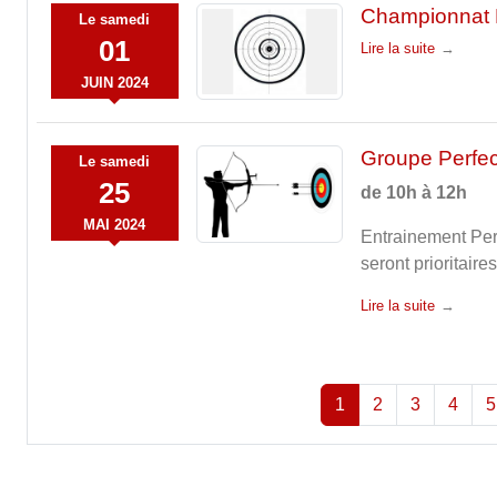
Championnat D
Le
samedi
01
Lire la suite
JUIN
2024
Groupe Perfec
Le
samedi
25
de 10h à 12h
MAI
2024
Entrainement Perf
seront prioritair
Lire la suite
1
2
3
4
5