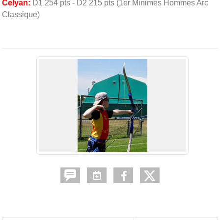
Celyan:
D1 254 pts - D2 215 pts (1er Minimes Hommes Arc
Classique)